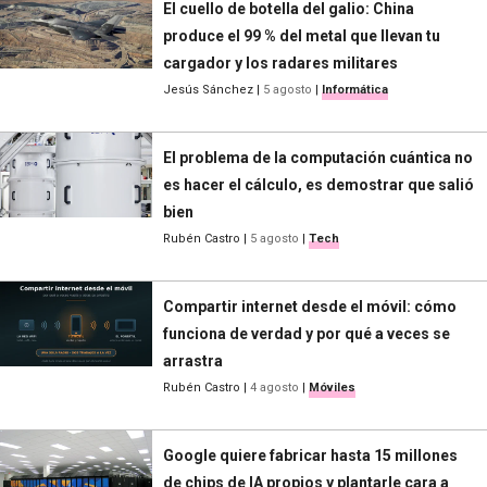
El cuello de botella del galio: China
produce el 99 % del metal que llevan tu
cargador y los radares militares
Jesús Sánchez
|
5 agosto
|
Informática
El problema de la computación cuántica no
es hacer el cálculo, es demostrar que salió
bien
Rubén Castro
|
5 agosto
|
Tech
Compartir internet desde el móvil: cómo
funciona de verdad y por qué a veces se
arrastra
Rubén Castro
|
4 agosto
|
Móviles
Google quiere fabricar hasta 15 millones
de chips de IA propios y plantarle cara a