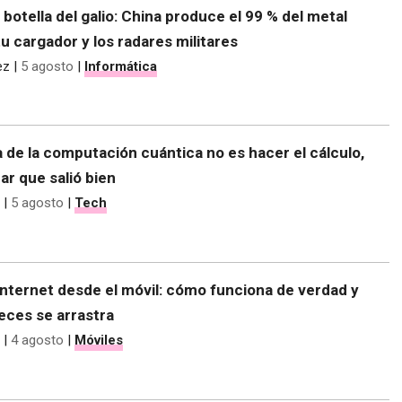
e botella del galio: China produce el 99 % del metal
tu cargador y los radares militares
ez
|
5 agosto
|
Informática
 de la computación cuántica no es hacer el cálculo,
r que salió bien
|
5 agosto
|
Tech
nternet desde el móvil: cómo funciona de verdad y
eces se arrastra
|
4 agosto
|
Móviles