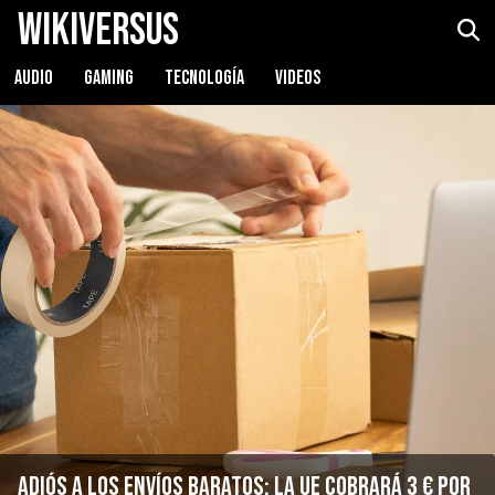
WikiVersus
AUDIO
GAMING
TECNOLOGÍA
VIDEOS
Adiós a los envíos baratos: la UE cobrará 3 € por