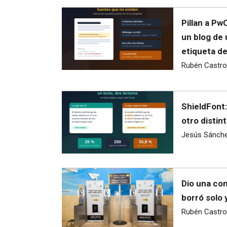
Pillan a Pw
un blog de
etiqueta d
Rubén Castro
ShieldFont:
otro distint
Jesús Sánch
Dio una con
borró solo 
Rubén Castro