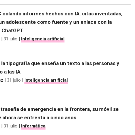
C colando informes hechos con IA: citas inventadas,
 un adolescente como fuente y un enlace con la
e ChatGPT
|
31 julio
|
Inteligencia artificial
 la tipografía que enseña un texto a las personas y
o a las IA
ez
|
31 julio
|
Inteligencia artificial
traseña de emergencia en la frontera, su móvil se
y ahora se enfrenta a cinco años
|
31 julio
|
Informática