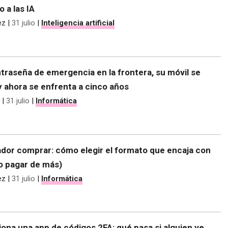
o a las IA
ez
|
31 julio
|
Inteligencia artificial
traseña de emergencia en la frontera, su móvil se
y ahora se enfrenta a cinco años
|
31 julio
|
Informática
dor comprar: cómo elegir el formato que encaja con
no pagar de más)
ez
|
31 julio
|
Informática
ona una app de códigos 2FA: qué pasa si alguien ve