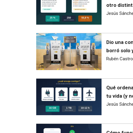
otro distint
Jesús Sánch
Dio una con
borró solo 
Rubén Castro
Qué ordena
tu vida (y 
Jesús Sánch
Cómo funci