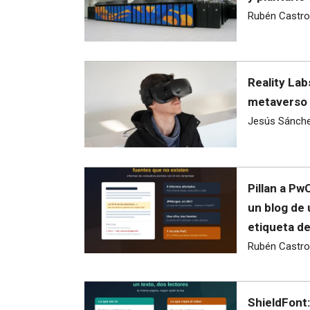
Rubén Castro
Reality Lab
metaverso 
Jesús Sánch
Pillan a Pw
un blog de
etiqueta d
Rubén Castro
ShieldFont: