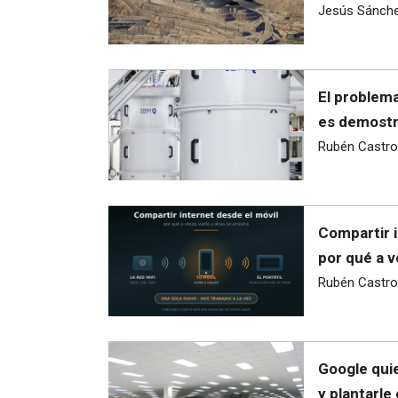
Jesús Sánch
El problema
es demostra
Rubén Castro
Compartir i
por qué a v
Rubén Castro
Google quie
y plantarle