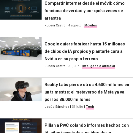
Compartir internet desde el móvil: cómo
funciona de verdad y por qué a veces se
arrastra
Rubén Castro
|
4 agosto
|
Móviles
Google quiere fabricar hasta 15 millones
de chips de IA propios y plantarle cara a
Nvidia en su propio terreno
Rubén Castro
|
31 julio
|
Inteligencia artificial
Reality Labs pierde otros 4.600 millones en
un trimestre: el metaverso de Meta ya va
por los 88.000 millones
Jesús Sánchez
|
31 julio
|
Tech
Pillan a PwC colando informes hechos con
IA: citas inventadas, un blog de un