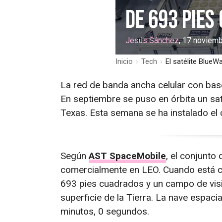
de 693 pies
Jesús Sánchez
, 17 noviem
Inicio
›
Tech
›
El satélite BlueW
La red de banda ancha celular con ba
En septiembre se puso en órbita un sat
Texas. Esta semana se ha instalado el c
Según
AST SpaceMobile
, el conjunto
comercialmente en LEO. Cuando está c
693 pies cuadrados y un campo de vis
superficie de la Tierra. La nave espaci
minutos, 0 segundos.