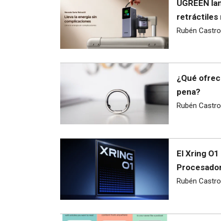
UGREEN lan
retráctiles
Rubén Castro
¿Qué ofrece
pena?
Rubén Castro
El Xring O1
Procesador
Rubén Castro