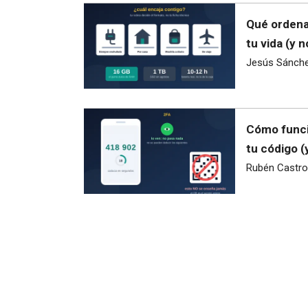
Qué ordena
tu vida (y 
Jesús Sánch
Cómo funci
tu código 
Rubén Castro