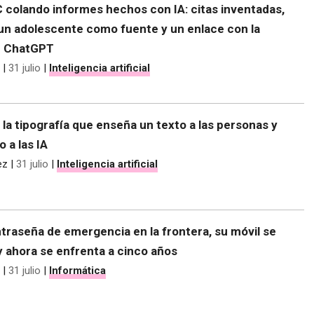
C colando informes hechos con IA: citas inventadas,
 un adolescente como fuente y un enlace con la
e ChatGPT
|
31 julio
|
Inteligencia artificial
 la tipografía que enseña un texto a las personas y
o a las IA
ez
|
31 julio
|
Inteligencia artificial
traseña de emergencia en la frontera, su móvil se
y ahora se enfrenta a cinco años
|
31 julio
|
Informática