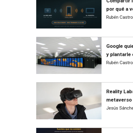
Compartir i
por qué a v
Rubén Castro
Google quie
y plantarle
Rubén Castro
Reality Lab
metaverso 
Jesús Sánch