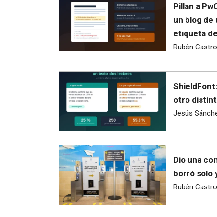
Pillan a Pw
un blog de
etiqueta d
Rubén Castro
ShieldFont:
otro distint
Jesús Sánch
Dio una con
borró solo 
Rubén Castro