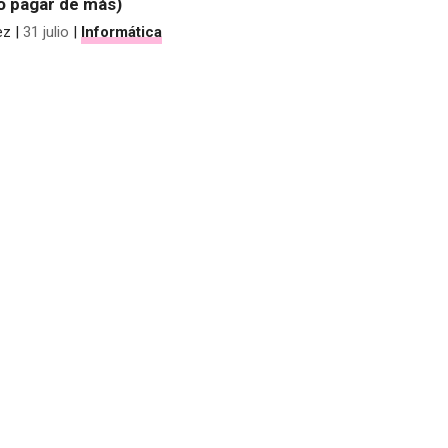
no pagar de más)
ez
|
31 julio
|
Informática