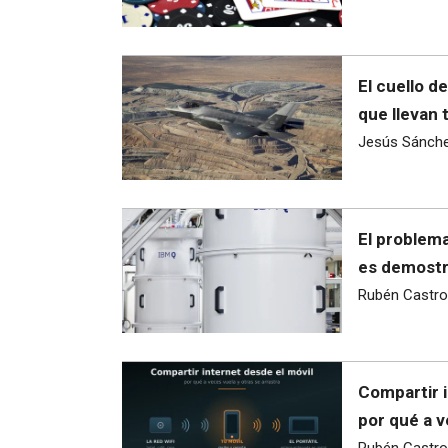
El cuello d
que llevan 
Jesús Sánch
El problema
es demostra
Rubén Castro
Compartir i
por qué a v
Rubén Castro