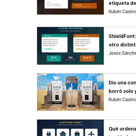
etiqueta d
Rubén Castro
ShieldFont:
otro distint
Jesús Sánch
Dio una con
borró solo 
Rubén Castro
Qué ordena