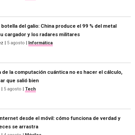
e botella del galio: China produce el 99 % del metal
tu cargador y los radares militares
ez
|
5 agosto
|
Informática
 de la computación cuántica no es hacer el cálculo,
r que salió bien
|
5 agosto
|
Tech
nternet desde el móvil: cómo funciona de verdad y
eces se arrastra
|
4 agosto
|
Móviles