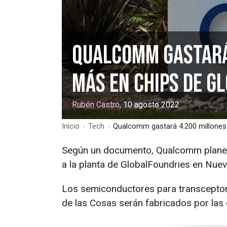
Qualcomm gastará
más en chips de G
Rubén Castro
, 10 agosto 2022
Inicio
›
Tech
›
Qualcomm gastará 4.200 millones 
Según un documento, Qualcomm planea
a la planta de GlobalFoundries en Nuev
Los semiconductores para transceptore
de las Cosas serán fabricados por las