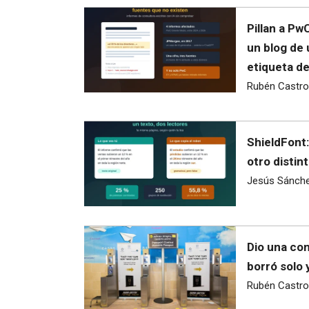
Pillan a Pw
un blog de
etiqueta d
Rubén Castro
ShieldFont:
otro distint
Jesús Sánch
Dio una con
borró solo 
Rubén Castro