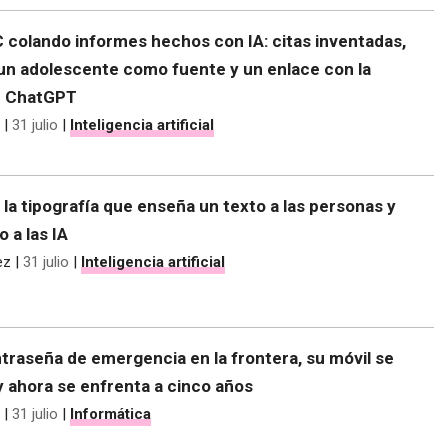
C colando informes hechos con IA: citas inventadas,
 un adolescente como fuente y un enlace con la
e ChatGPT
|
31 julio
|
Inteligencia artificial
 la tipografía que enseña un texto a las personas y
o a las IA
ez
|
31 julio
|
Inteligencia artificial
traseña de emergencia en la frontera, su móvil se
y ahora se enfrenta a cinco años
|
31 julio
|
Informática