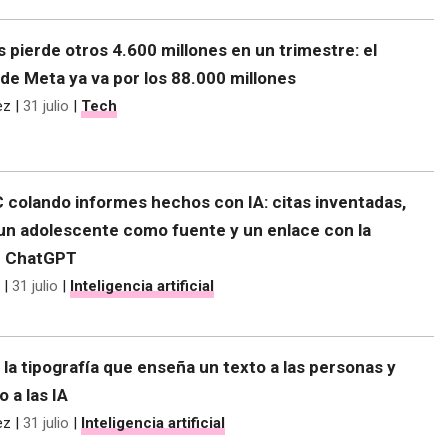
s pierde otros 4.600 millones en un trimestre: el
de Meta ya va por los 88.000 millones
ez
|
31 julio
|
Tech
C colando informes hechos con IA: citas inventadas,
 un adolescente como fuente y un enlace con la
e ChatGPT
|
31 julio
|
Inteligencia artificial
 la tipografía que enseña un texto a las personas y
o a las IA
ez
|
31 julio
|
Inteligencia artificial