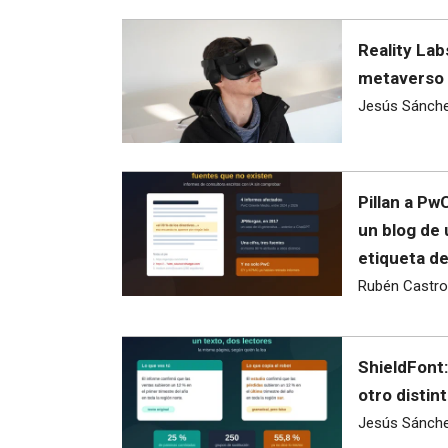
Reality Lab
metaverso 
Jesús Sánch
Pillan a Pw
un blog de
etiqueta d
Rubén Castro
ShieldFont:
otro distint
Jesús Sánch