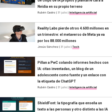
de chips de IA propios y plantarle cara a
Nvidia en su propio terreno
Rubén Castro
|
31 julio
|
Inteligencia artificial
Reality Labs pierde otros 4.600 millones en
un trimestre: el metaverso de Meta ya va
por los 88.000 millones
Jesús Sánchez
|
31 julio
|
Tech
Pillan a PwC colando informes hechos con
IA: citas inventadas, un blog de un
adolescente como fuente y un enlace con
la etiqueta de ChatGPT
Rubén Castro
|
31 julio
|
Inteligencia artificial
ShieldFont: la tipografía que enseña un
texto a las personas y otro distinto a las IA