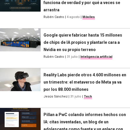
funciona de verdad y por qué a veces se
arrastra
Rubén Castro
|
4 agosto
|
Móviles
Google quiere fabricar hasta 15 millones
de chips de IA propios y plantarle cara a
Nvidia en su propio terreno
Rubén Castro
|
31 julio
|
Inteligencia artificial
Reality Labs pierde otros 4.600 millones en
un trimestre: el metaverso de Meta ya va
por los 88.000 millones
Jesús Sánchez
|
31 julio
|
Tech
Pillan a PwC colando informes hechos con
IA: citas inventadas, un blog de un
adolescente como fuente y un enlace con