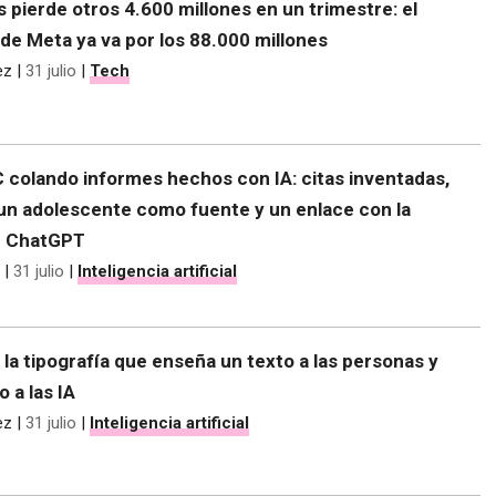
s pierde otros 4.600 millones en un trimestre: el
de Meta ya va por los 88.000 millones
ez
|
31 julio
|
Tech
C colando informes hechos con IA: citas inventadas,
 un adolescente como fuente y un enlace con la
e ChatGPT
|
31 julio
|
Inteligencia artificial
 la tipografía que enseña un texto a las personas y
o a las IA
ez
|
31 julio
|
Inteligencia artificial