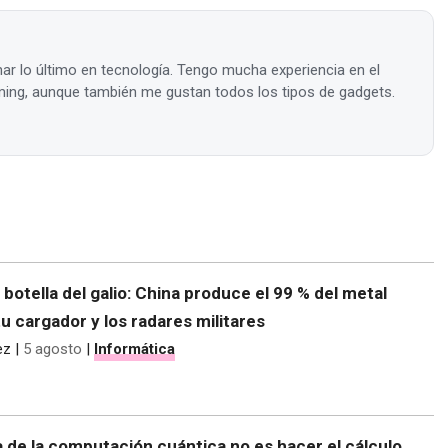
ar lo último en tecnología. Tengo mucha experiencia en el
ing, aunque también me gustan todos los tipos de gadgets.
e botella del galio: China produce el 99 % del metal
tu cargador y los radares militares
ez
|
5 agosto
|
Informática
 de la computación cuántica no es hacer el cálculo,