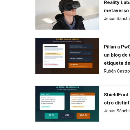
Reality Lab
metaverso 
Jesús Sánch
Pillan a Pw
un blog de
etiqueta d
Rubén Castro
ShieldFont:
otro distint
Jesús Sánch