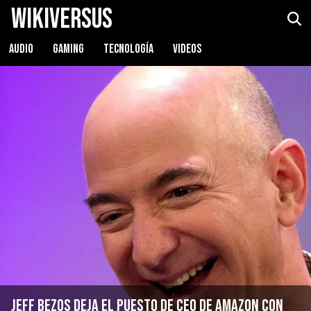
WikiVersus
AUDIO
GAMING
TECNOLOGÍA
VIDEOS
Jeff Bezos deja el puesto de CEO de Amazon con