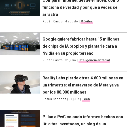
Compartir internet desde el móvil: cómo
funciona de verdad y por qué a veces se
arrastra
Rubén Castro
|
4 agosto
|
Móviles
Google quiere fabricar hasta 15 millones
de chips de IA propios y plantarle cara a
Nvidia en su propio terreno
Rubén Castro
|
31 julio
|
Inteligencia artificial
Reality Labs pierde otros 4.600 millones en
un trimestre: el metaverso de Meta ya va
por los 88.000 millones
Jesús Sánchez
|
31 julio
|
Tech
Pillan a PwC colando informes hechos con
IA: citas inventadas, un blog de un