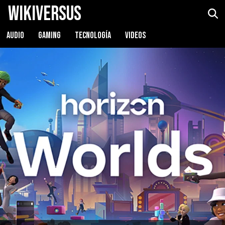
WikiVersus
AUDIO
GAMING
TECNOLOGÍA
VIDEOS