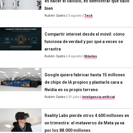
es hacer el cálculo, es demostrar que salió
bien
Rubén Castro
|
5 agosto
|
Tech
Compartir internet desde el móvil: cómo
funciona de verdad y por qué a veces se
arrastra
Rubén Castro
|
4 agosto
|
Móviles
Google quiere fabricar hasta 15 millones
de chips de IA propios y plantarle cara a
Nvidia en su propio terreno
Rubén Castro
|
31 julio
|
Inteligencia artificial
Reality Labs pierde otros 4.600 millones en
un trimestre: el metaverso de Meta ya va
por los 88.000 millones