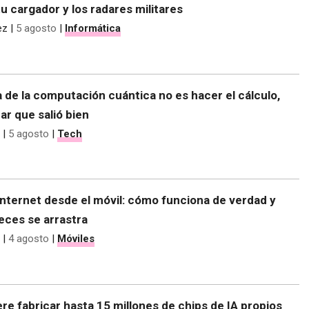
tu cargador y los radares militares
ez
|
5 agosto
|
Informática
 de la computación cuántica no es hacer el cálculo,
r que salió bien
|
5 agosto
|
Tech
nternet desde el móvil: cómo funciona de verdad y
eces se arrastra
|
4 agosto
|
Móviles
re fabricar hasta 15 millones de chips de IA propios