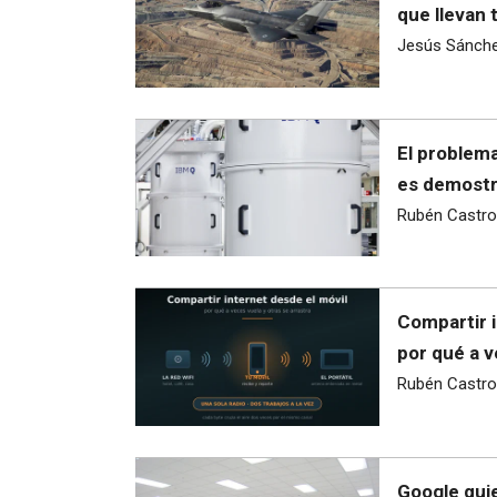
que llevan 
Jesús Sánch
El problema
es demostra
Rubén Castro
Compartir i
por qué a v
Rubén Castro
Google quie