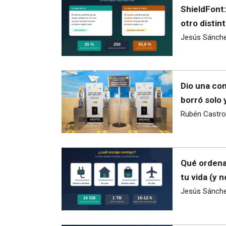
ShieldFont:
otro distint
Jesús Sánch
Dio una con
borró solo 
Rubén Castro
Qué ordena
tu vida (y 
Jesús Sánch