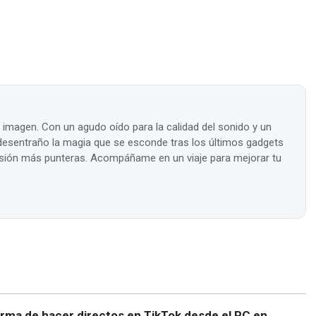
a imagen. Con un agudo oído para la calidad del sonido y un
, desentraño la magia que se esconde tras los últimos gadgets
visión más punteras. Acompáñame en un viaje para mejorar tu
orma de hacer directos en TikTok desde el PC en