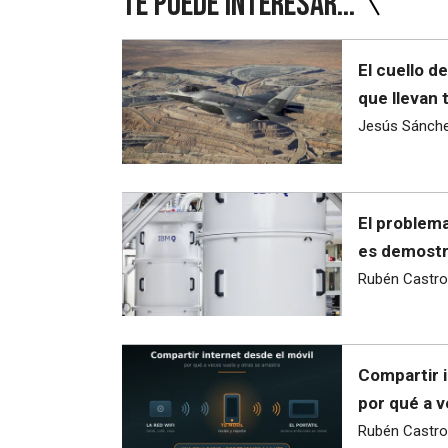
Te puede interesar...
El cuello d
que llevan 
Jesús Sánch
El problema
es demostra
Rubén Castro
Compartir i
por qué a v
Rubén Castro