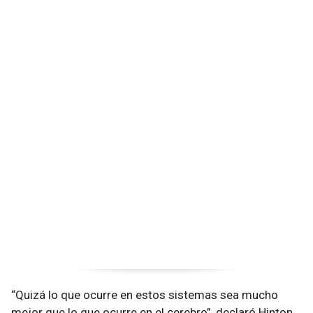
“Quizá lo que ocurre en estos sistemas sea mucho
mejor que lo que ocurre en el cerebro”, declaró Hinton.