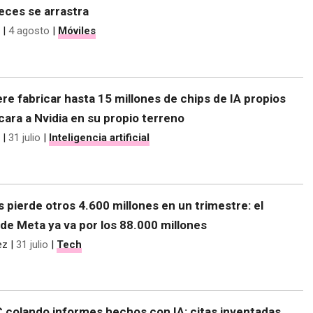
eces se arrastra
|
4 agosto
|
Móviles
re fabricar hasta 15 millones de chips de IA propios
 cara a Nvidia en su propio terreno
|
31 julio
|
Inteligencia artificial
s pierde otros 4.600 millones en un trimestre: el
de Meta ya va por los 88.000 millones
ez
|
31 julio
|
Tech
C colando informes hechos con IA: citas inventadas,