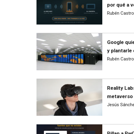
por qué a v
Rubén Castro
Google quie
y plantarle
Rubén Castro
Reality Lab
metaverso 
Jesús Sánch
Pillan a Pw