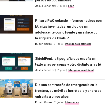
por los 88.000 millones
Jesús Sánchez
|
31 julio
|
Tech
Pillan a PwC colando informes hechos con
IA: citas inventadas, un blog de un
adolescente como fuente y un enlace con
la etiqueta de ChatGPT
Rubén Castro
|
31 julio
|
Inteligencia artificial
ShieldFont: la tipografía que enseña un
texto a las personas y otro distinto a las IA
Jesús Sánchez
|
31 julio
|
Inteligencia artificial
Dio una contraseña de emergencia en la
frontera, su móvil se borró solo y ahora se
enfrenta a cinco años
Rubén Castro
|
31 julio
|
Informática