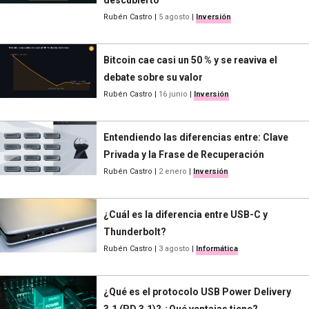
Rubén Castro
|
5 agosto
|
Inversión
Bitcoin cae casi un 50 % y se reaviva el
debate sobre su valor
Rubén Castro
|
16 junio
|
Inversión
Entendiendo las diferencias entre: Clave
Privada y la Frase de Recuperación
Rubén Castro
|
2 enero
|
Inversión
¿Cuál es la diferencia entre USB-C y
Thunderbolt?
Rubén Castro
|
3 agosto
|
Informática
¿Qué es el protocolo USB Power Delivery
3.1 (PD 3.1)? ¿Qué ventajas tiene?