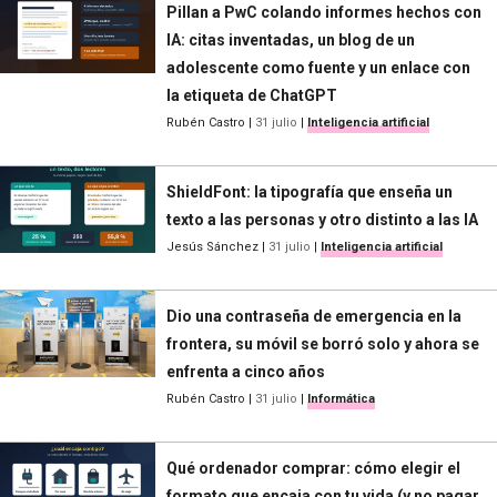
Pillan a PwC colando informes hechos con
IA: citas inventadas, un blog de un
adolescente como fuente y un enlace con
la etiqueta de ChatGPT
Rubén Castro
|
31 julio
|
Inteligencia artificial
ShieldFont: la tipografía que enseña un
texto a las personas y otro distinto a las IA
Jesús Sánchez
|
31 julio
|
Inteligencia artificial
Dio una contraseña de emergencia en la
frontera, su móvil se borró solo y ahora se
enfrenta a cinco años
Rubén Castro
|
31 julio
|
Informática
Qué ordenador comprar: cómo elegir el
formato que encaja con tu vida (y no pagar