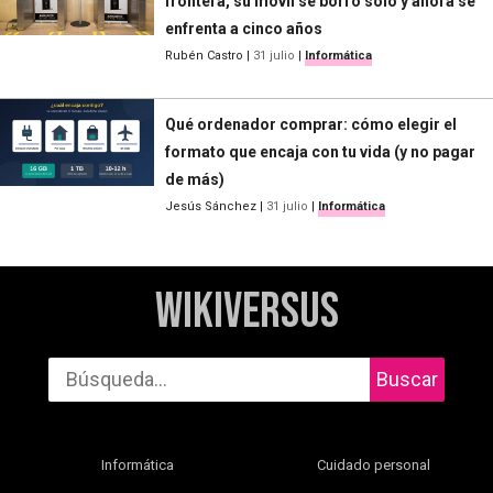
frontera, su móvil se borró solo y ahora se
enfrenta a cinco años
Rubén Castro
|
31 julio
|
Informática
Qué ordenador comprar: cómo elegir el
formato que encaja con tu vida (y no pagar
de más)
Jesús Sánchez
|
31 julio
|
Informática
WikiVersus
Buscar
Informática
Cuidado personal