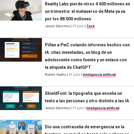
Reality Labs pierde otros 4.600 millones en
un trimestre: el metaverso de Meta ya va
por los 88.000 millones
Jesús Sánchez
|
31 julio
|
Tech
Pillan a PwC colando informes hechos con
IA: citas inventadas, un blog de un
adolescente como fuente y un enlace con
la etiqueta de ChatGPT
Rubén Castro
|
31 julio
|
Inteligencia artificial
ShieldFont: la tipografía que enseña un
texto a las personas y otro distinto a las IA
Jesús Sánchez
|
31 julio
|
Inteligencia artificial
Dio una contraseña de emergencia en la