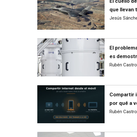
El cuello d
que llevan 
Jesús Sánch
El problema
es demostra
Rubén Castro
Compartir i
por qué a v
Rubén Castro