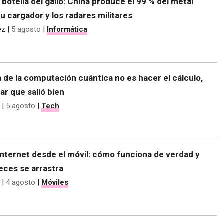
e botella del galio: China produce el 99 % del metal
tu cargador y los radares militares
ez
|
5 agosto
|
Informática
 de la computación cuántica no es hacer el cálculo,
r que salió bien
|
5 agosto
|
Tech
nternet desde el móvil: cómo funciona de verdad y
eces se arrastra
|
4 agosto
|
Móviles