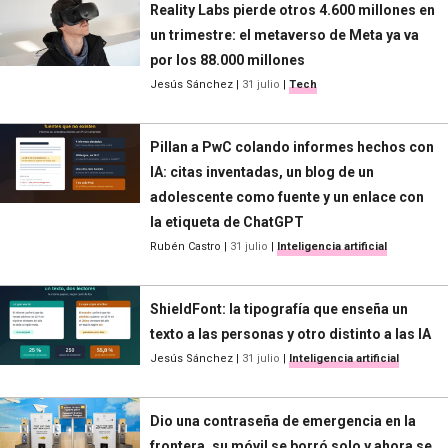
Reality Labs pierde otros 4.600 millones en
un trimestre: el metaverso de Meta ya va
por los 88.000 millones
Jesús Sánchez
|
31 julio
|
Tech
Pillan a PwC colando informes hechos con
IA: citas inventadas, un blog de un
adolescente como fuente y un enlace con
la etiqueta de ChatGPT
Rubén Castro
|
31 julio
|
Inteligencia artificial
ShieldFont: la tipografía que enseña un
texto a las personas y otro distinto a las IA
Jesús Sánchez
|
31 julio
|
Inteligencia artificial
Dio una contraseña de emergencia en la
frontera, su móvil se borró solo y ahora se