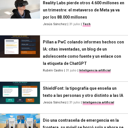
Reality Labs pierde otros 4.600 millones en
un trimestre: el metaverso de Meta ya va
por los 88.000 millones
Jesús Sánchez
|
31 julio
|
Tech
Pillan a PwC colando informes hechos con
IA: citas inventadas, un blog de un
adolescente como fuente y un enlace con
la etiqueta de ChatGPT
Rubén Castro
|
31 julio
|
Inteligencia artificial
ShieldFont: la tipografía que enseña un
texto a las personas y otro distinto a las IA
Jesús Sánchez
|
31 julio
|
Inteligencia artificial
Dio una contraseña de emergencia en la
frontera, su móvil se borró solo y ahora se