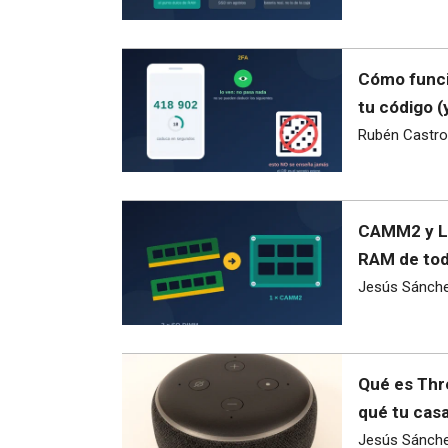
Cómo funci
tu código 
Rubén Castro
CAMM2 y LP
RAM de toda
Jesús Sánch
Qué es Thre
qué tu casa
Jesús Sánch