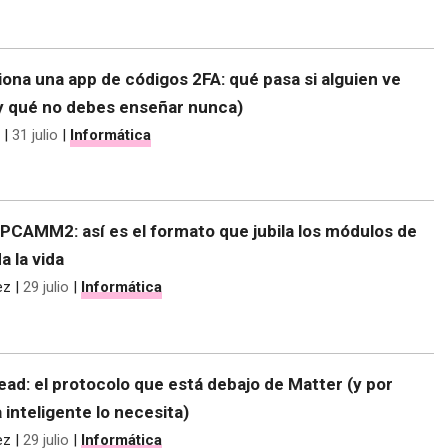
ona una app de códigos 2FA: qué pasa si alguien ve
(y qué no debes enseñar nunca)
|
31 julio
|
Informática
CAMM2: así es el formato que jubila los módulos de
 la vida
ez
|
29 julio
|
Informática
ad: el protocolo que está debajo de Matter (y por
 inteligente lo necesita)
ez
|
29 julio
|
Informática