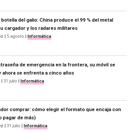
e botella del galio: China produce el 99 % del metal
tu cargador y los radares militares
ez
|
5 agosto
|
Informática
traseña de emergencia en la frontera, su móvil se
y ahora se enfrenta a cinco años
|
31 julio
|
Informática
dor comprar: cómo elegir el formato que encaja con
no pagar de más)
ez
|
31 julio
|
Informática