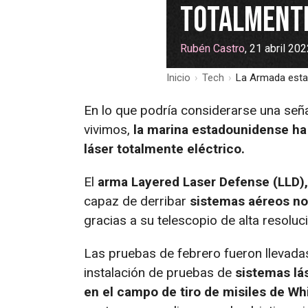
totalmente
Rubén Castro
, 21 abril 20
Inicio
›
Tech
›
La Armada estad
En lo que podría considerarse una señ
vivimos,
la marina estadounidense ha 
láser totalmente eléctrico.
El
arma Layered Laser Defense (LLD),
capaz de derribar
sistemas aéreos no 
gracias a su telescopio de alta resoluc
Las pruebas de febrero fueron llevadas
instalación de pruebas de
sistemas lá
en el campo de tiro de misiles de Wh