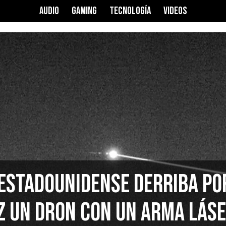
AUDIO
GAMING
TECNOLOGÍA
VIDEOS
estadounidense derriba po
z un dron con un arma lás