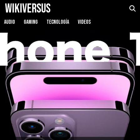
WikiVersus
AUDIO
GAMING
TECNOLOGÍA
VIDEOS