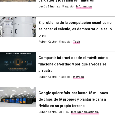
cargador y los radares militares
Jesús Sánchez
|
5 agosto
|
Informática
El problema de la computación cuántica no
es hacer el cálculo, es demostrar que salió
bien
Rubén Castro
|
5 agosto
|
Tech
Compartir internet desde el móvil: cómo
funciona de verdad y por qué a veces se
arrastra
Rubén Castro
|
4 agosto
|
Móviles
Google quiere fabricar hasta 15 millones
de chips de IA propios y plantarle cara a
Nvidia en su propio terreno
Rubén Castro
|
31 julio
|
Inteligencia artificial