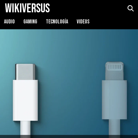
WikiVersus
AUDIO
GAMING
TECNOLOGÍA
VIDEOS