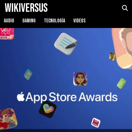
WikiVersus
AUDIO
GAMING
TECNOLOGÍA
VIDEOS