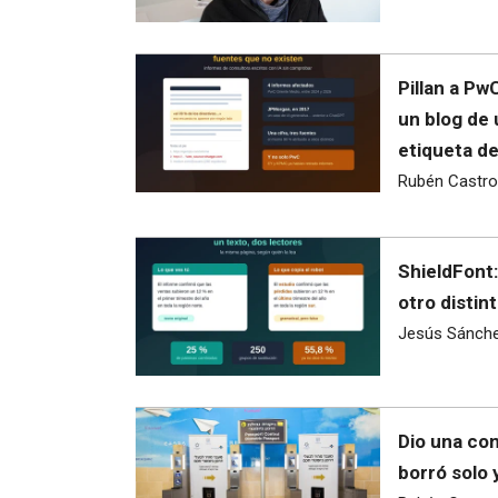
Pillan a Pw
un blog de
etiqueta d
Rubén Castro
ShieldFont:
otro distint
Jesús Sánch
Dio una con
borró solo 