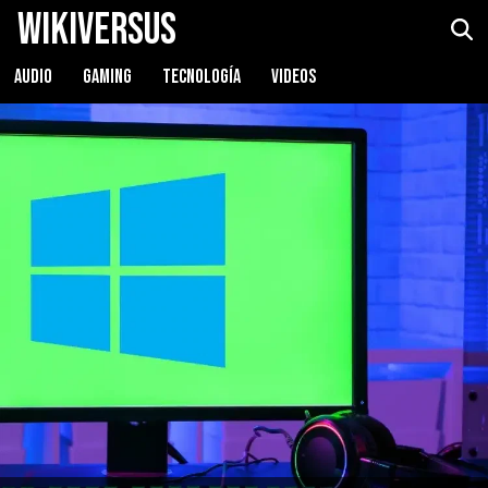
WikiVersus
AUDIO
GAMING
TECNOLOGÍA
VIDEOS