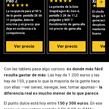
Pad 2
★
★
★
★
★
Xiaomi 
★
★
★
★
★
★
★
★
La potente de la lista:
La respuesta para el 90 %
Snapdragon 8s Gen 4,
El chollo del
de la gente: pantalla 2K de
pantalla 3.2K de 11,2
llegar la Pad
11 pulgadas, batería
pulgadas y WiFi 7.
generación 
enorme y un precio que
Rendimiento de gama alta
desplomado
deja en evidencia a la
sin precio de gama alta.
manteniendo
competencia.
bueno.
Ver precio
Ver precio
Ver 
Con las tablets pasa algo curioso:
es donde más fácil
resulta gastar de más
. Las hay de 1.200 euros y las
hay de 150, y para lo que la mayoría de la gente hace
con ellas —ver series, navegar, leer, tomar apuntes—
la
diferencia real es mucho menor de lo que parece
.
El punto dulce está hoy entre
150 y 300 euros
. En ese