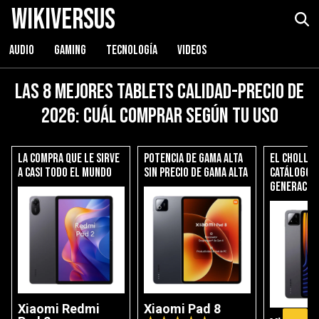
WikiVersus
AUDIO
GAMING
TECNOLOGÍA
VIDEOS
Las 8 mejores tablets calidad-precio de
2026: cuál comprar según tu uso
La compra que le sirve
Potencia de gama alta
El chollo 
a casi todo el mundo
sin precio de gama alta
catálogo: 
generació
Xiaomi Redmi
Xiaomi Pad 8