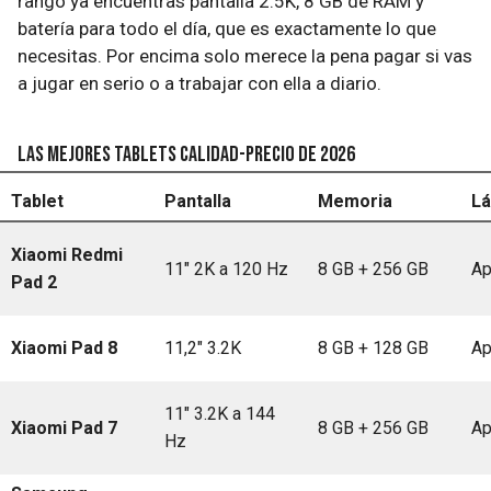
rango ya encuentras pantalla 2.5K, 8 GB de RAM y
batería para todo el día, que es exactamente lo que
necesitas. Por encima solo merece la pena pagar si vas
a jugar en serio o a trabajar con ella a diario.
Las mejores tablets calidad-precio de 2026
Tablet
Pantalla
Memoria
Lá
Xiaomi Redmi
11" 2K a 120 Hz
8 GB + 256 GB
Ap
Pad 2
Xiaomi Pad 8
11,2" 3.2K
8 GB + 128 GB
Ap
11" 3.2K a 144
Xiaomi Pad 7
8 GB + 256 GB
Ap
Hz