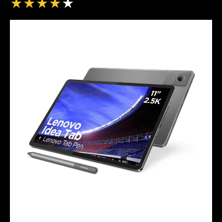
★
★
★
★
★