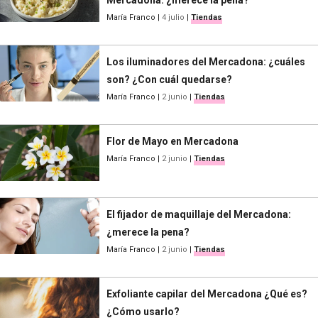
Mercadona: ¿merece la pena?
María Franco
|
4 julio
|
Tiendas
Los iluminadores del Mercadona: ¿cuáles
son? ¿Con cuál quedarse?
María Franco
|
2 junio
|
Tiendas
Flor de Mayo en Mercadona
María Franco
|
2 junio
|
Tiendas
El fijador de maquillaje del Mercadona:
¿merece la pena?
María Franco
|
2 junio
|
Tiendas
Exfoliante capilar del Mercadona ¿Qué es?
¿Cómo usarlo?