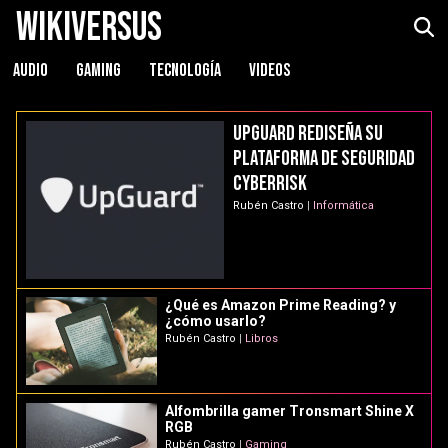
WikiVersus
AUDIO
GAMING
TECNOLOGÍA
VIDEOS
WikiVersus
UpGuard rediseña su
plataforma de seguridad
CyberRisk
Rubén Castro
|
Informática
¿Qué es Amazon Prime Reading? y
¿cómo usarlo?
Rubén Castro
|
Libros
Alfombrilla gamer Tronsmart Shine X
RGB
Rubén Castro
|
Gaming