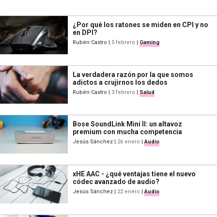
¿Por qué los ratones se miden en CPI y no
en DPI?
Rubén Castro
|
5 febrero
|
Gaming
La verdadera razón por la que somos
adictos a crujirnos los dedos
Rubén Castro
|
3 febrero
|
Salud
Bose SoundLink Mini II: un altavoz
premium con mucha competencia
Jesús Sánchez
|
26 enero
|
Audio
xHE AAC - ¿qué ventajas tiene el nuevo
códec avanzado de audio?
Jesús Sánchez
|
22 enero
|
Audio