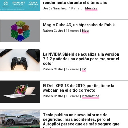
rendimiento durante el último año
Jesús Sánchez
|
18 enero
|
Móviles
Magic Cube 4D, un hipercubo de Rubik
Rubén Castro
|
15 enero
|
Blog
La NVIDIA Shield se acualiza a la versión
7.2.2 y añade una opción para mejorar el
color
Rubén Castro
|
12 enero
|
TV
El Dell XPS 13 de 2019, por fin, tiene la
webcam en el sitio correcto
Rubén Castro
|
10 enero
|
Informática
Tesla publica un nuevo informe de
seguridad: más accidentes, pero el
Autopilot parece que es más seguro que