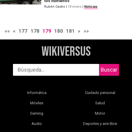
los humanos
Rubén Castro
|
10 enero
|
Noticias
««
«
177
178
179
180
181
»
»»
WikiVersus
Buscar
Informática
Cuidado personal
Móviles
Salud
Gaming
Motor
Audio
Deportes y aire libre