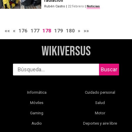
radiación
Rubén Castro
|
22 febrero
|
Noticias
««
«
176
177
178
179
180
»
»»
WikiVersus
Buscar
Informática
Cuidado personal
Móviles
Salud
Gaming
Motor
Audio
Deportes y aire libre