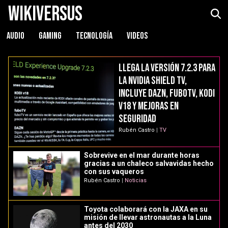
WikiVersus
AUDIO
GAMING
TECNOLOGÍA
VIDEOS
WikiVersus
Llega la versión 7.2.3 para
la NVIDIA Shield TV,
incluye DAZN, fuboTV, KODI
v18 y mejoras en
seguridad
Rubén Castro
|
TV
Sobrevive en el mar durante horas
gracias a un chaleco salvavidas hecho
con sus vaqueros
Rubén Castro
|
Noticias
Toyota colaborará con la JAXA en su
misión de llevar astronautas a la Luna
antes del 2030