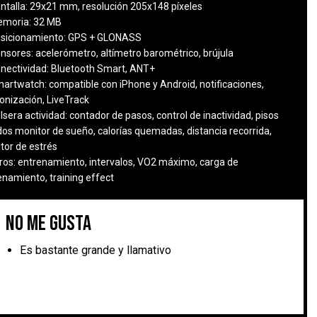
ntalla:
29x21 mm, resolución 205x148 píxeles
moria:
32 MB
sicionamiento:
GPS + GLONASS
nsores:
acelerómetro, altímetro barométrico, brújula
nectividad:
Bluetooth Smart, ANT+
artwatch:
compatible con iPhone y Android, notificaciones,
ronización, LiveTrack
lsera actividad:
contador de pasos, control de inactividad, pisos
dos monitor de sueño, calorías quemadas, distancia recorrida,
tor de estrés
ros:
entrenamiento, intervalos, VO2 máximo, carga de
enamiento, training effect
No me gusta
Es bastante grande y llamativo