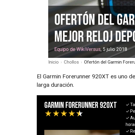
Ofertón del Gar
mejor reloj dep
Equipo de WikiVersus
, 5 julio 2018
Inicio
›
Chollos
›
Ofertón del Garmin Foreru
El Garmin Forerunner 920XT es uno de 
larga duración.
Garmin Forerunner 920XT
✓ T
✓ Pe
★
★
★
★
★
✓ Au
hora
✓ Re