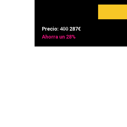
Precio:
400
287€
Ahorra un 28%