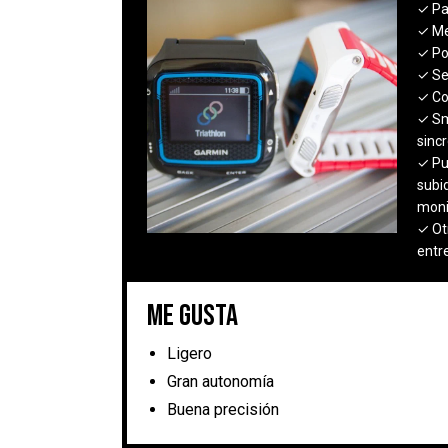
✓ Pa
✓ Me
✓ Po
✓ Se
✓ Co
✓ Sm
sinc
✓ Pu
subi
moni
✓ Ot
entr
Me gusta
Ligero
Gran autonomía
Buena precisión