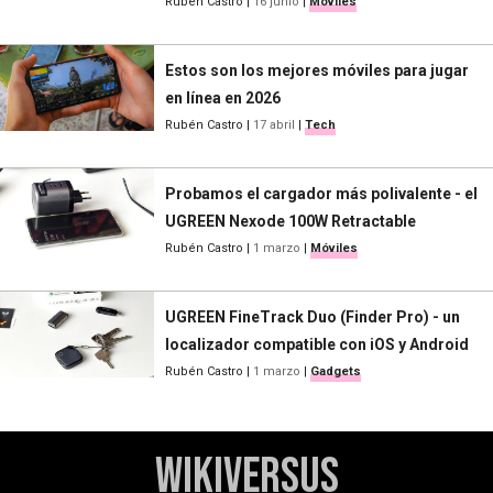
Rubén Castro
|
16 junio
|
Móviles
Estos son los mejores móviles para jugar
en línea en 2026
Rubén Castro
|
17 abril
|
Tech
Probamos el cargador más polivalente - el
UGREEN Nexode 100W Retractable
Rubén Castro
|
1 marzo
|
Móviles
UGREEN FineTrack Duo (Finder Pro) - un
localizador compatible con iOS y Android
Rubén Castro
|
1 marzo
|
Gadgets
WikiVersus