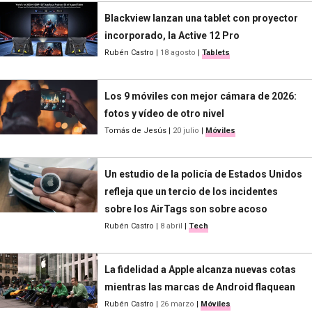
Blackview lanzan una tablet con proyector
incorporado, la Active 12 Pro
Rubén Castro
|
18 agosto
|
Tablets
Los 9 móviles con mejor cámara de 2026:
fotos y vídeo de otro nivel
Tomás de Jesús
|
20 julio
|
Móviles
Un estudio de la policía de Estados Unidos
refleja que un tercio de los incidentes
sobre los AirTags son sobre acoso
Rubén Castro
|
8 abril
|
Tech
La fidelidad a Apple alcanza nuevas cotas
mientras las marcas de Android flaquean
Rubén Castro
|
26 marzo
|
Móviles