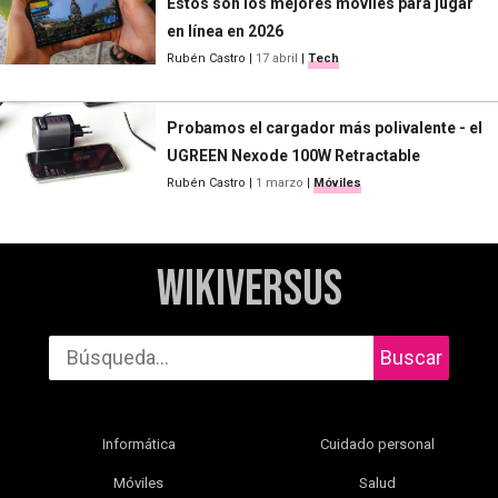
Estos son los mejores móviles para jugar
en línea en 2026
Rubén Castro
|
17 abril
|
Tech
Probamos el cargador más polivalente - el
UGREEN Nexode 100W Retractable
Rubén Castro
|
1 marzo
|
Móviles
WikiVersus
Buscar
Informática
Cuidado personal
Móviles
Salud