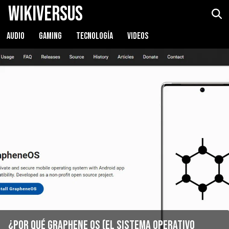
WikiVersus
AUDIO
GAMING
TECNOLOGÍA
VIDEOS
¿Por qué Graphene OS (el sistema operativo