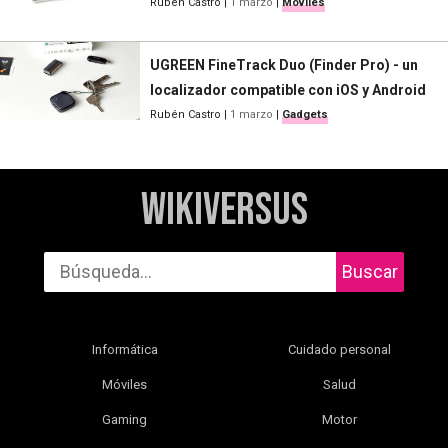
Rubén Castro
|
1 marzo
|
Móviles
UGREEN FineTrack Duo (Finder Pro) - un
localizador compatible con iOS y Android
Rubén Castro
|
1 marzo
|
Gadgets
WikiVersus
Buscar
Informática
Cuidado personal
Móviles
Salud
Gaming
Motor