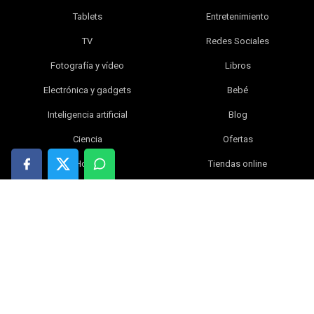
Tablets
Entretenimiento
TV
Redes Sociales
Fotografía y vídeo
Libros
Electrónica y gadgets
Bebé
Inteligencia artificial
Blog
Ciencia
Ofertas
Hogar
Tiendas online
Índice
|
Contacta con nosotros
|
Política de privacidad
|
Política de cookies
|
Aviso legal
© 2026 WikiVersus.com