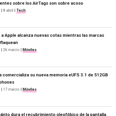
dentes sobre los AirTags son sobre acoso
|
8 abril
|
Tech
d a Apple alcanza nuevas cotas mientras las marcas
 flaquean
|
26 marzo
|
Móviles
 comercializa su nueva memoria eUFS 3.1 de 512GB
tphones
|
17 marzo
|
Móviles
ánto dura el recubrimiento oleofóbico de la pantalla