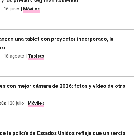
 y los precios seguirán subiendo
|
16 junio
|
Móviles
anzan una tablet con proyector incorporado, la
Pro
|
18 agosto
|
Tablets
es con mejor cámara de 2026: fotos y vídeo de otro
sús
|
20 julio
|
Móviles
de la policía de Estados Unidos refleja que un tercio