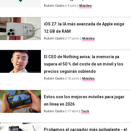
Rubén Castro
|
4 julio
|
Móviles
iOS 27: la IA más avanzada de Apple exige
12 GB de RAM
Rubén Castro
|
17 junio
|
Móviles
El CEO de Nothing avisa: la memoria ya
supera el 50 % del coste de un móvil y los
precios seguirán subiendo
Rubén Castro
|
16 junio
|
Móviles
Estos son los mejores móviles para jugar
en línea en 2026
Rubén Castro
|
17 abril
|
Tech
Probamos el cargador más polivalente - el